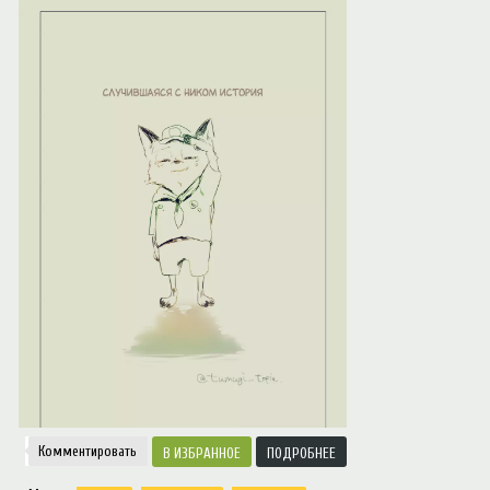
Notice
: Trying to access array offset on value of type null in
/var/www/ztfanru/da
Творчество
Комментировать
ИЗБРАННОЕ
ПОДРОБНЕЕ