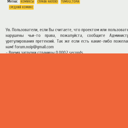
Метки:
КОМИКСЫ
СПРАВА НАЛЕВО
TUMUGI_TOPIA
СРЕДНИЙ КОМИКС
Ув. Пользователи, если Вы считаете, что проектом или пользова
нарушены чьи-то права, пожалуйста, сообщите Админист
урегулирования претензий. Так же если есть какие-либо пожел
нам! forum.noip@gmail.com
- Время загрузки страницы 0.0002 seconds
есь материал предоставлен в ознакомительных целях.
Правила п
ресурсом
.