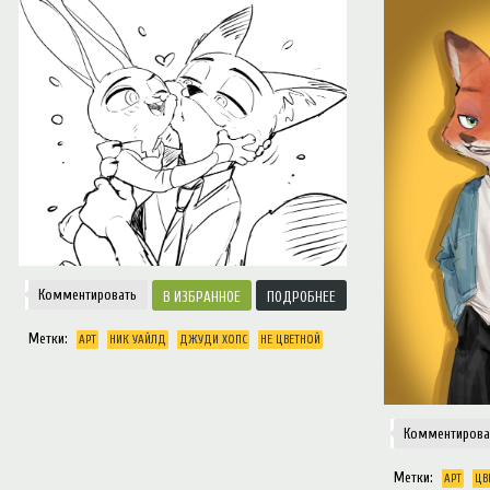
Notice
: Trying to access array offset on value of type null in
/var/www/ztfanru/da
Творчество
Комментировать
ИЗБРАННОЕ
ПОДРОБНЕЕ
Метки:
АРТ
НИК УАЙЛД
ДЖУДИ ХОПС
НЕ ЦВЕТНОЙ
Комментирова
Метки:
АРТ
ЦВ