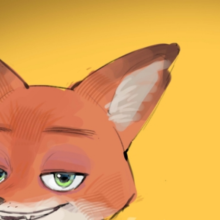
f type null in
/var/www/ztfanru/data/www/ztfan.ru/templates/zootopiav2/html/mod_men