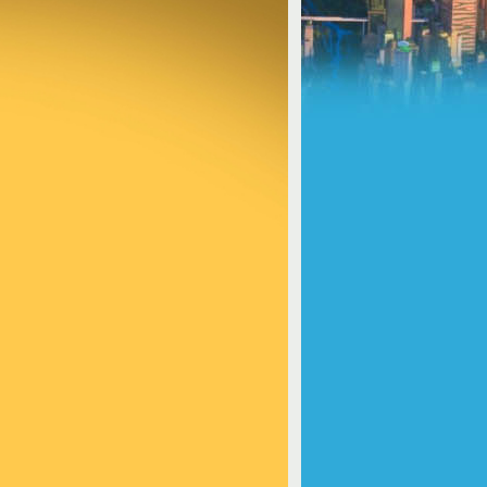
u/default_component.php
on line
81