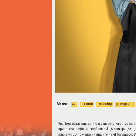
Метки:
АРТ
ЦВЕТНОЙ
НИК УАЙЛД
ДЖУДИ ХОПС
Ув. Пользователи, если Вы считаете, что проек
права, пожалуйста, сообщите Администрации для
какие-либо пожелания пишите нам! forum.noip