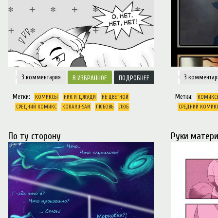
3 комментария
3 комментар
ИЗБРАННОЕ
ПОДРОБНЕЕ
Метки:
Метки:
КОМИКСЫ
НИК И ДЖУДИ
НЕ ЦВЕТНОЙ
КОМИКС
СРЕДНИЙ КОМИКС
KORARU-SAN
ЛЮБОВЬ
ЛЮБ
СРЕДНИЙ КОМИК
По ту сторону
Руки матер