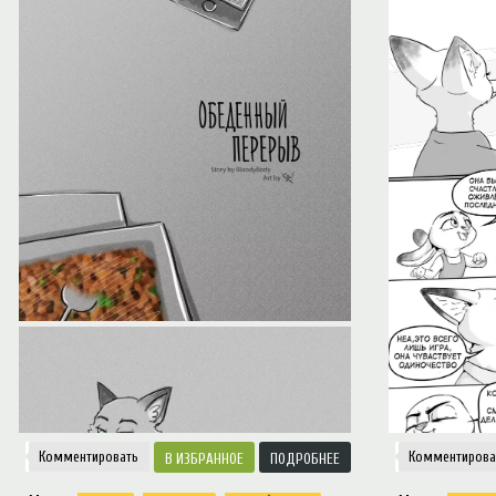
Notice
: Trying to access array offset on value of type null in
/var/www/ztfanru/da
Творчество
Комментировать
Комментирова
ИЗБРАННОЕ
ПОДРОБНЕЕ