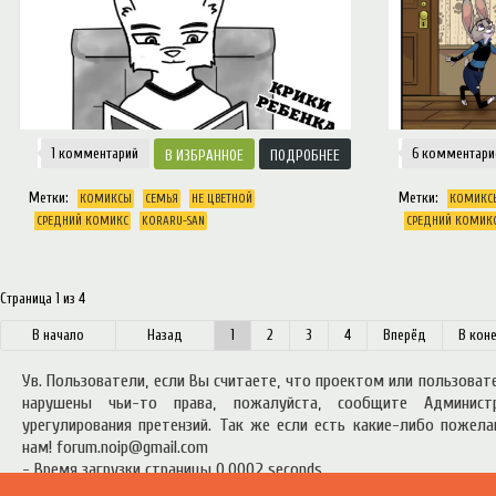
1 комментарий
6 комментар
ИЗБРАННОЕ
ПОДРОБНЕЕ
Метки:
Метки:
КОМИКСЫ
СЕМЬЯ
НЕ ЦВЕТНОЙ
КОМИКС
СРЕДНИЙ КОМИКС
KORARU-SAN
СРЕДНИЙ КОМИК
Страница 1 из 4
начало
Назад
1
2
3
4
перёд
коне
Ув. Пользователи, если Вы считаете, что проектом или пользова
нарушены чьи-то права, пожалуйста, сообщите Админист
урегулирования претензий. Так же если есть какие-либо пожел
нам! forum.noip@gmail.com
- Время загрузки страницы 0.0002 seconds