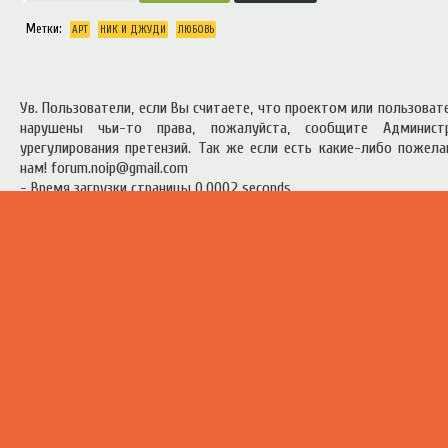
Метки:
АРТ
НИК И ДЖУДИ
ЛЮБОВЬ
Ув. Пользователи, если Вы считаете, что проектом или пользова
нарушены чьи-то права, пожалуйста, сообщите Админист
урегулирования претензий. Так же если есть какие-либо пожел
нам! forum.noip@gmail.com
- Время загрузки страницы 0.0002 seconds
есь материал предоставлен в ознакомительных целях.
Правила п
ресурсом
.