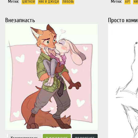
Метки:
Метки:
ЦВЕТНОЙ
НИК И ДЖУДИ
ЛЮБОВЬ
АРТ
НИ
незапнасть
Просто коми