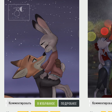
Notice
: Trying to access array offset on value of type null in
/var/www/ztfanru/da
Творчество
Комментировать
Комментирова
ИЗБРАННОЕ
ПОДРОБНЕЕ