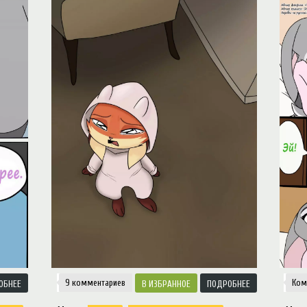
f type null in
/var/www/ztfanru/data/www/ztfan.ru/templates/zootopiav2/html/mod_men
9 комментарие
Ком
ОБНЕЕ
ИЗБРАННОЕ
ПОДРОБНЕЕ