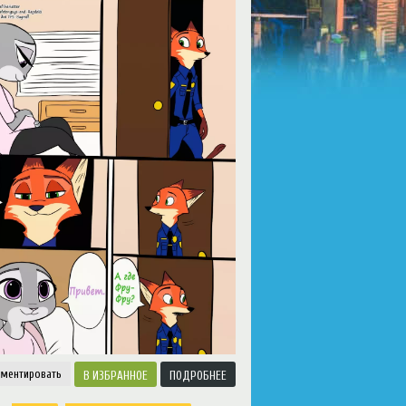
u/default_component.php
on line
81
ментировать
ИЗБРАННОЕ
ПОДРОБНЕЕ