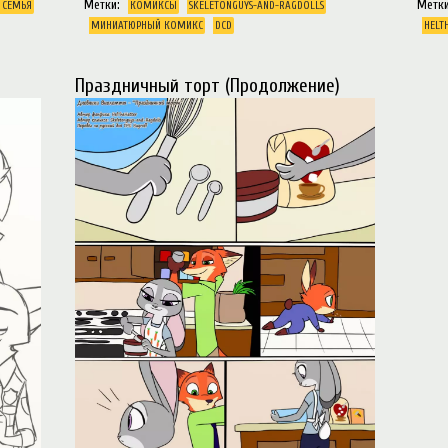
Метки:
Метк
СЕМЬЯ
КОМИКСЫ
SKELETONGUYS-AND-RAGDOLLS
МИНИАТЮРНЫЙ КОМИКС
DCD
HELT
Праздничный торт (Продолжение)