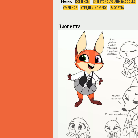
Метки:
КОМИКСЫ
SKELETONGUYS-AND-RAGDOLLS
СМЕШНОЕ
СРЕДНИЙ КОМИКС
ИОЛЕТТА
иолетта