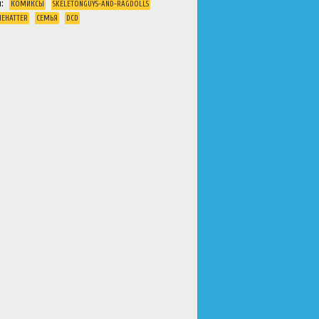
и:
КОМИКСЫ
SKELETONGUYS-AND-RAGDOLLS
HEHATTER
СЕМЬЯ
DCD