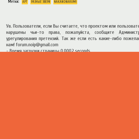
Метки:
АРТ
РАЗНЫЕ ЗВЕРИ
NAKANONARUMI
Ув. Пользователи, если Вы считаете, что проектом или пользова
нарушены чьи-то права, пожалуйста, сообщите Админист
урегулирования претензий. Так же если есть какие-либо пожел
нам! forum.noip@gmail.com
- Время загрузки страницы 0.0002 seconds
есь материал предоставлен в ознакомительных целях.
Правила п
ресурсом
.