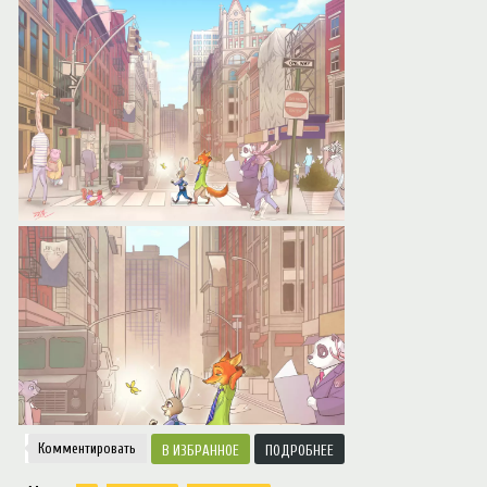
Notice
: Trying to access array offset on value of type null in
/var/www/ztfanru/da
Творчество
Комментировать
ИЗБРАННОЕ
ПОДРОБНЕЕ