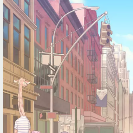
Notice
: Trying to access array offset on value of type null in
/var/www/ztfanru/da
Творчество