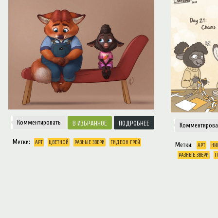
Notice
: Trying to access array offset on value of type null in
/var/www/ztfanru/da
Творчество
Комментировать
ИЗБРАННОЕ
ПОДРОБНЕЕ
Комментирова
Метки:
АРТ
ЦВЕТНОЙ
РАЗНЫЕ ЗВЕРИ
ГИДЕОН ГРЕЙ
Метки:
АРТ
НИ
РАЗНЫЕ ЗВЕРИ
Г