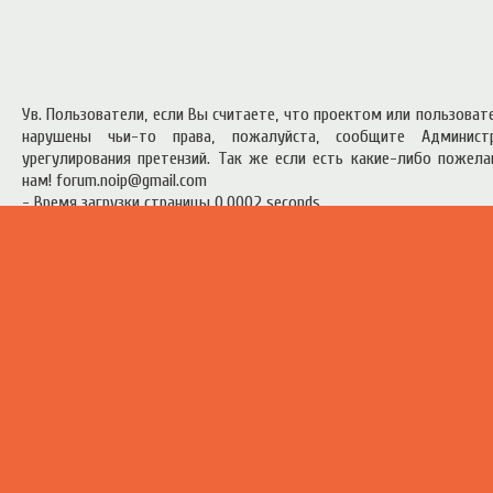
Ув. Пользователи, если Вы считаете, что проектом или пользова
нарушены чьи-то права, пожалуйста, сообщите Админист
урегулирования претензий. Так же если есть какие-либо пожел
нам! forum.noip@gmail.com
- Время загрузки страницы 0.0002 seconds
есь материал предоставлен в ознакомительных целях.
Правила п
ресурсом
.