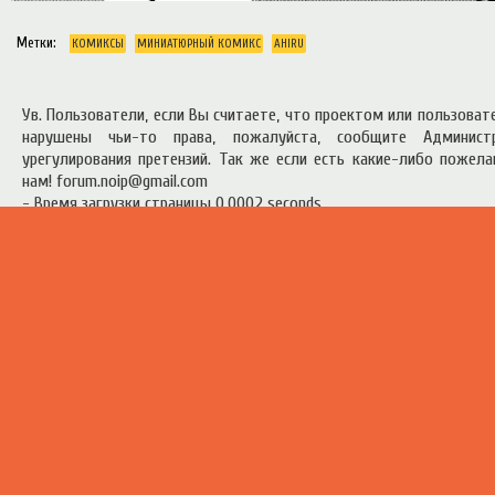
Метки:
КОМИКСЫ
МИНИАТЮРНЫЙ КОМИКС
AHIRU
Ув. Пользователи, если Вы считаете, что проектом или пользова
нарушены чьи-то права, пожалуйста, сообщите Админист
урегулирования претензий. Так же если есть какие-либо пожел
нам! forum.noip@gmail.com
- Время загрузки страницы 0.0002 seconds
есь материал предоставлен в ознакомительных целях.
Правила п
ресурсом
.