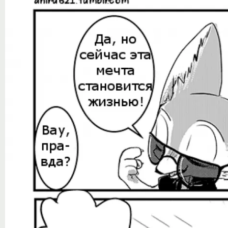
Notice
: Trying to access array offset on value of type null in
/var/www/ztfanru/da
Творчество