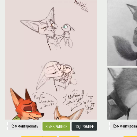
Notice
: Trying to access array offset on value of type null in
/var/www/ztfanru/da
Творчество
Комментировать
Комментирова
ИЗБРАННОЕ
ПОДРОБНЕЕ