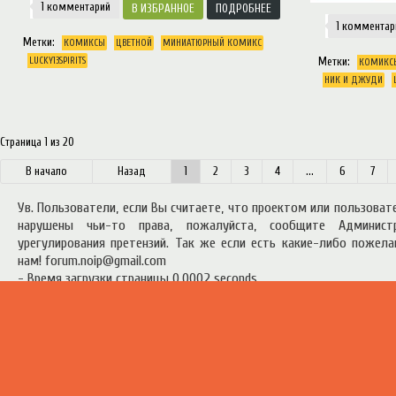
1 комментарий
ИЗБРАННОЕ
ПОДРОБНЕЕ
1 комментар
Метки:
КОМИКСЫ
ЦВЕТНОЙ
МИНИАТЮРНЫЙ КОМИКС
LUCKY13SPIRITS
Метки:
КОМИКС
НИК И ДЖУДИ
Страница 1 из 20
начало
Назад
1
2
3
4
...
6
7
Ув. Пользователи, если Вы считаете, что проектом или пользова
нарушены чьи-то права, пожалуйста, сообщите Админист
урегулирования претензий. Так же если есть какие-либо пожел
нам! forum.noip@gmail.com
- Время загрузки страницы 0.0002 seconds
есь материал предоставлен в ознакомительных целях.
Правила п
ресурсом
.