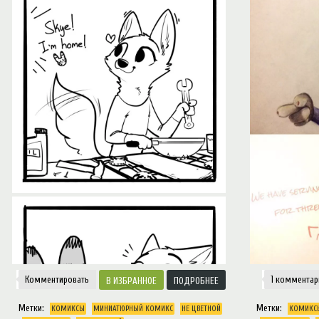
Комментировать
1 комментар
ИЗБРАННОЕ
ПОДРОБНЕЕ
Джуди: «Попался!
Метки:
Метки:
КОМИКСЫ
МИНИАТЮРНЫЙ КОМИКС
НЕ ЦВЕТНОЙ
КОМИКС
Ник: *подсвистыва