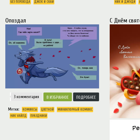
БЕЗ ПЕРЕВОДА
ДЖЕК И СКАЙ
НИК И ДЖУДИ
случилось и пряче
*Надпись на стен
Опоздал
С Днём свят
3 комментария
ИЗБРАННОЕ
ПОДРОБНЕЕ
Метки:
КОМИКСЫ
ЦВЕТНОЙ
МИНИАТЮРНЫЙ КОМИКС
НИК УАЙЛД
ПРАЗДНИКИ