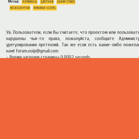
Метки:
КОМИКСЫ
ЦВЕТНОЙ
ADAM STINES
NICKXJUDYFAN
AMANDA SCOPEL
Ув. Пользователи, если Вы считаете, что проектом или пользова
нарушены чьи-то права, пожалуйста, сообщите Админист
урегулирования претензий. Так же если есть какие-либо пожел
нам! forum.noip@gmail.com
- Время загрузки страницы 0.0002 seconds
есь материал предоставлен в ознакомительных целях.
Правила п
ресурсом
.