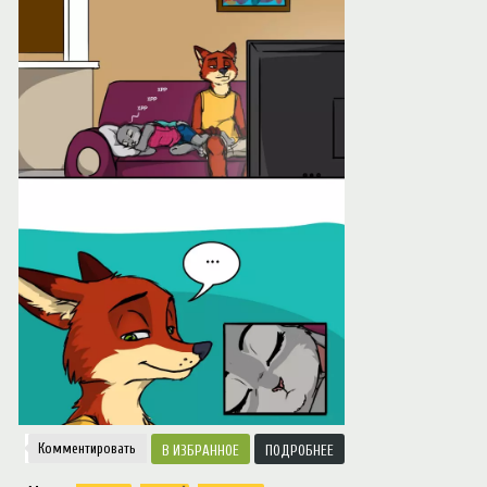
Notice
: Trying to access array offset on value of type null in
/var/www/ztfanru/da
Творчество
Комментировать
ИЗБРАННОЕ
ПОДРОБНЕЕ