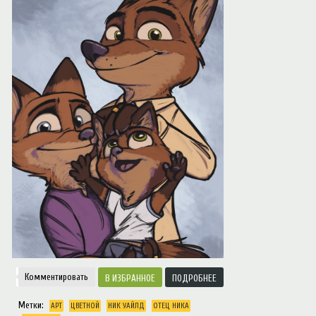
Notice
: Trying to access array offset on value of type null in
/var/www/ztfanru/da
Творчество
Комментировать
ИЗБРАННОЕ
ПОДРОБНЕЕ
Метки:
АРТ
ЦВЕТНОЙ
НИК УАЙЛД
ОТЕЦ НИКА