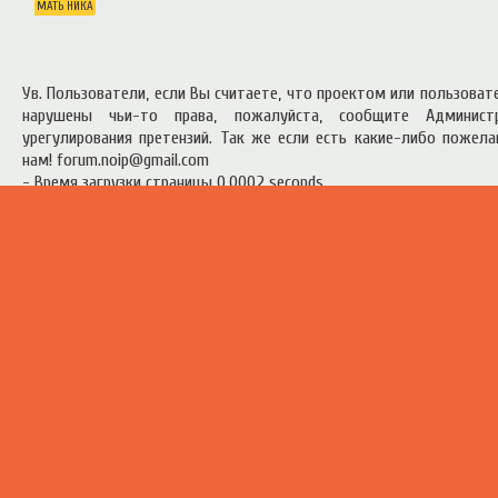
МАТЬ НИКА
Ув. Пользователи, если Вы считаете, что проектом или пользова
нарушены чьи-то права, пожалуйста, сообщите Админист
урегулирования претензий. Так же если есть какие-либо пожел
нам! forum.noip@gmail.com
- Время загрузки страницы 0.0002 seconds
есь материал предоставлен в ознакомительных целях.
Правила п
ресурсом
.