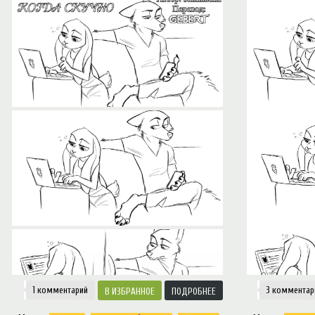
Notice
: Trying to access array offset on value of type null in
/var/www/ztfanru/da
Творчество
1 комментарий
3 комментар
ИЗБРАННОЕ
ПОДРОБНЕЕ