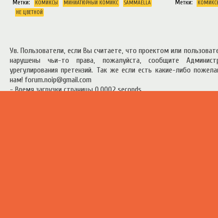
Метки:
Метки:
КОМИКСЫ
МИНИАТЮРНЫЙ КОМИКС
SAMMAELLA
КОМИКС
НЕ ЦВЕТНОЙ
Ув. Пользователи, если Вы считаете, что проектом или пользова
нарушены чьи-то права, пожалуйста, сообщите Админист
урегулирования претензий. Так же если есть какие-либо пожел
нам! forum.noip@gmail.com
- Время загрузки страницы 0.0002 seconds
есь материал предоставлен в ознакомительных целях.
Правила п
ресурсом
.