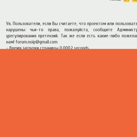
Ув. Пользователи, если Вы считаете, что проектом или пользова
нарушены чьи-то права, пожалуйста, сообщите Админист
урегулирования претензий. Так же если есть какие-либо пожел
нам! forum.noip@gmail.com
- Время загрузки страницы 0.0002 seconds
есь материал предоставлен в ознакомительных целях.
Правила п
ресурсом
.