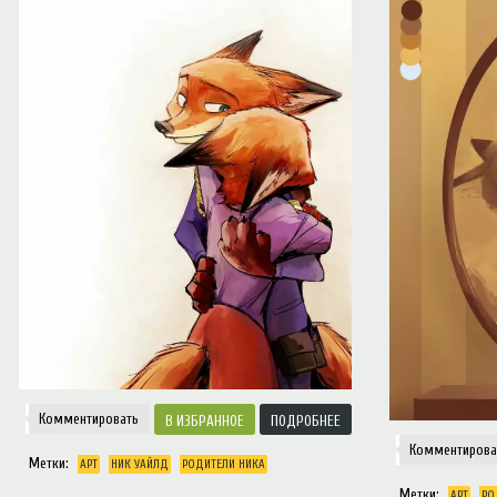
Notice
: Trying to access array offset on value of type null in
/var/www/ztfanru/da
Творчество
Комментировать
ИЗБРАННОЕ
ПОДРОБНЕЕ
Комментирова
Метки:
АРТ
НИК УАЙЛД
РОДИТЕЛИ НИКА
Метки:
АРТ
РО