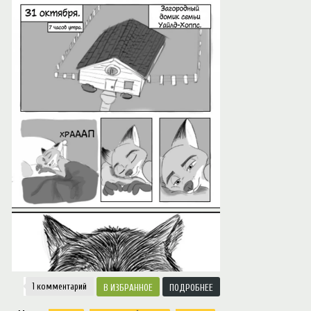
Notice
: Trying to access array offset on value of type null in
/var/www/ztfanru/da
Творчество
1 комментарий
ИЗБРАННОЕ
ПОДРОБНЕЕ