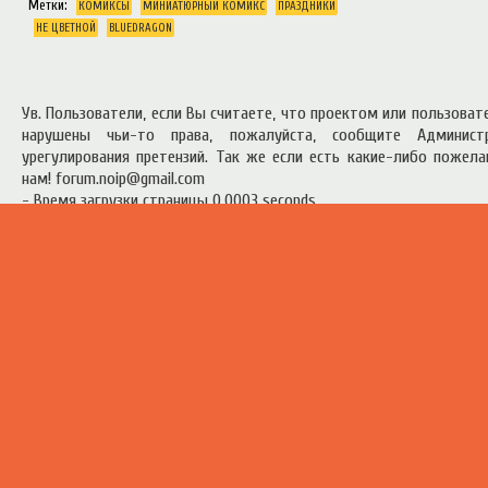
Метки:
КОМИКСЫ
МИНИАТЮРНЫЙ КОМИКС
ПРАЗДНИКИ
НЕ ЦВЕТНОЙ
BLUEDRAGON
Ув. Пользователи, если Вы считаете, что проектом или пользова
нарушены чьи-то права, пожалуйста, сообщите Админист
урегулирования претензий. Так же если есть какие-либо пожел
нам! forum.noip@gmail.com
- Время загрузки страницы 0.0003 seconds
есь материал предоставлен в ознакомительных целях.
Правила п
ресурсом
.