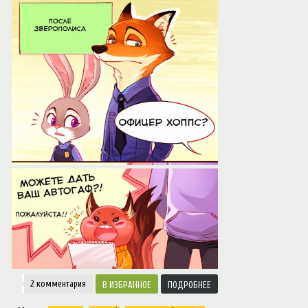
Notice
: Trying to access array offset on value of type null in
/var/www/ztfanru/da
Творчество
2 комментария
ИЗБРАННОЕ
ПОДРОБНЕЕ