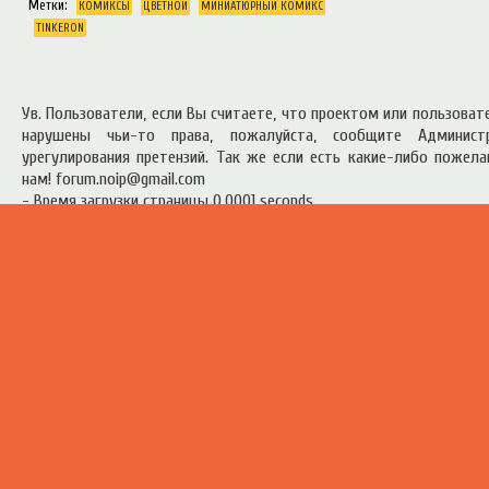
Метки:
КОМИКСЫ
ЦВЕТНОЙ
МИНИАТЮРНЫЙ КОМИКС
TINKERON
Ув. Пользователи, если Вы считаете, что проектом или пользова
нарушены чьи-то права, пожалуйста, сообщите Админист
урегулирования претензий. Так же если есть какие-либо пожел
нам! forum.noip@gmail.com
- Время загрузки страницы 0.0001 seconds
есь материал предоставлен в ознакомительных целях.
Правила п
ресурсом
.