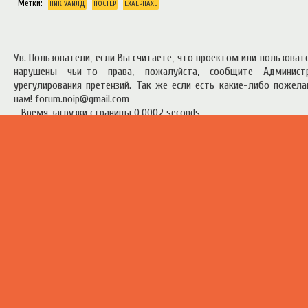
Метки:
НИК УАЙЛД
ПОСТЕР
EXALPHAXE
Ув. Пользователи, если Вы считаете, что проектом или пользова
нарушены чьи-то права, пожалуйста, сообщите Админист
урегулирования претензий. Так же если есть какие-либо пожел
нам! forum.noip@gmail.com
- Время загрузки страницы 0.0002 seconds
есь материал предоставлен в ознакомительных целях.
Правила п
ресурсом
.