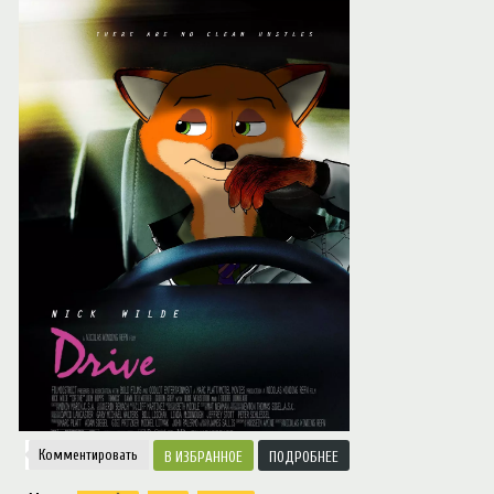
Notice
: Trying to access array offset on value of type null in
/var/www/ztfanru/da
Творчество
Комментировать
ИЗБРАННОЕ
ПОДРОБНЕЕ