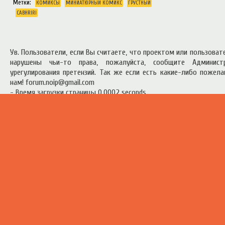
Метки:
КОМИКСЫ
МИНИАТЮРНЫЙ КОМИКС
ГРУСТНЫЙ
CABHRIRI
Ув. Пользователи, если Вы считаете, что проектом или пользова
нарушены чьи-то права, пожалуйста, сообщите Админист
урегулирования претензий. Так же если есть какие-либо пожел
нам! forum.noip@gmail.com
- Время загрузки страницы 0.0002 seconds
есь материал предоставлен в ознакомительных целях.
Правила п
ресурсом
.