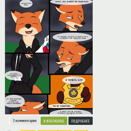
Notice
: Trying to access array offset on value of type null in
/var/www/ztfanru/da
Творчество
3 комментария
ИЗБРАННОЕ
ПОДРОБНЕЕ