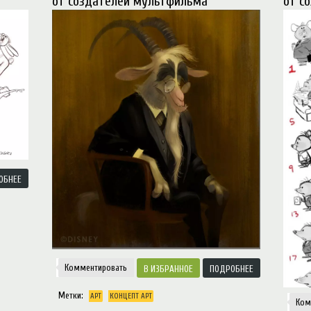
от создателей мультфильма
от с
f type null in
/var/www/ztfanru/data/www/ztfan.ru/templates/zootopiav2/html/mod_men
ОБНЕЕ
Комментировать
ИЗБРАННОЕ
ПОДРОБНЕЕ
Метки:
АРТ
КОНЦЕПТ АРТ
Ком