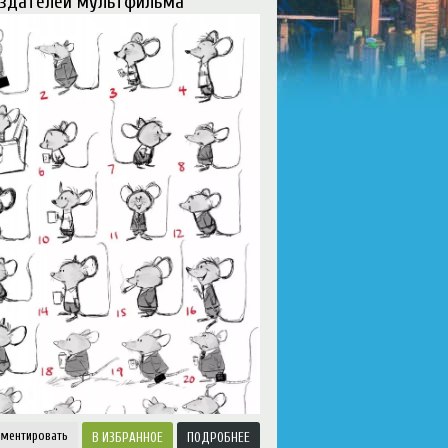
оздателей мультфильма
u/default_component.php
on line
81
ментировать
ИЗБРАННОЕ
ПОДРОБНЕЕ