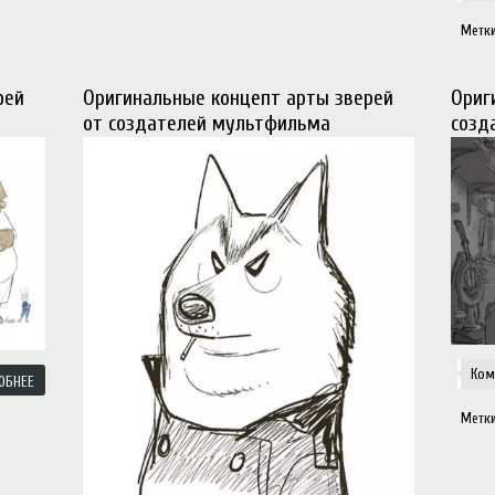
Метк
рей
Оригинальные концепт арты зверей
Ориг
от создателей мультфильма
созд
Ком
ОБНЕЕ
Метк