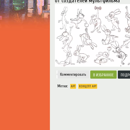
от создателей мультфильма
Notice
: Trying to access array offset on value o
Творчество
Комментировать
ИЗБРАННОЕ
ПОДР
Метки:
АРТ
КОНЦЕПТ АРТ