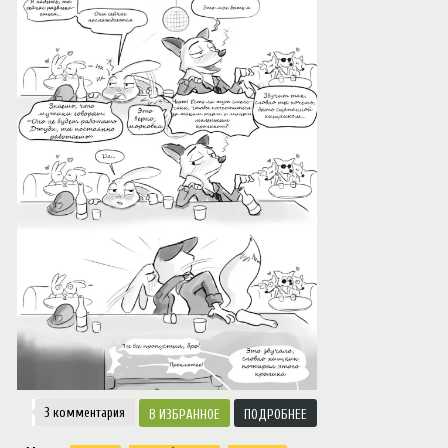
Notice
: Trying to access array offset on value of type null in
/var/www/ztfanru/da
Творчество
3 комментария
ИЗБРАННОЕ
ПОДРОБНЕЕ