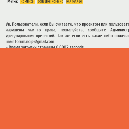
Метки:
КОМИКСЫ
БОЛЬШОЙ КОМИКС
DARKGARGO
Ув. Пользователи, если Вы считаете, что проектом или пользова
нарушены чьи-то права, пожалуйста, сообщите Админист
урегулирования претензий. Так же если есть какие-либо пожел
нам! forum.noip@gmail.com
- Время загрузки страницы 0.0002 seconds
есь материал предоставлен в ознакомительных целях.
Правила п
ресурсом
.