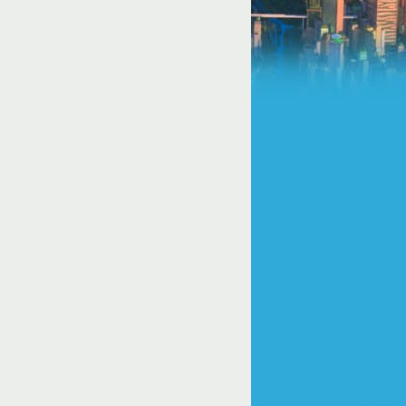
u/default_component.php
on line
81