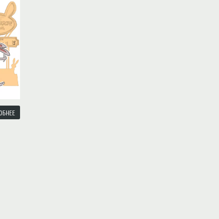
f type null in
/var/www/ztfanru/data/www/ztfan.ru/templates/zootopiav2/html/mod_men
ОБНЕЕ