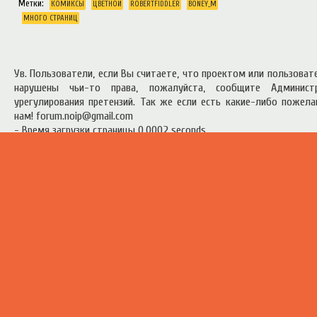
Метки:
КОМИКСЫ
ЦВЕТНОЙ
ROBERTFIDDLER
BONEY_M
МНОГО СТРАНИЦ
Ув. Пользователи, если Вы считаете, что проектом или пользова
нарушены чьи-то права, пожалуйста, сообщите Админист
урегулирования претензий. Так же если есть какие-либо пожел
нам! forum.noip@gmail.com
- Время загрузки страницы 0.0002 seconds
есь материал предоставлен в ознакомительных целях.
Правила п
ресурсом
.