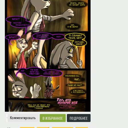
Notice
: Trying to access array offset on value of type null in
/var/www/ztfanru/da
Творчество
Комментировать
ИЗБРАННОЕ
ПОДРОБНЕЕ