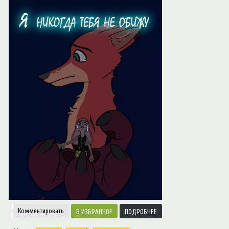
Notice
: Trying to access array offset on value of type null in
/var/www/ztfanru/da
Творчество
Комментировать
ИЗБРАННОЕ
ПОДРОБНЕЕ