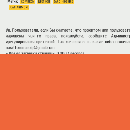
Метки:
КОМИКСЫ
ЦВЕТНОЙ
ZARO HIDEHIRE
JEAN ANIMORE
Ув. Пользователи, если Вы считаете, что проектом или пользова
нарушены чьи-то права, пожалуйста, сообщите Админист
урегулирования претензий. Так же если есть какие-либо пожел
нам! forum.noip@gmail.com
- Время загрузки страницы 0.0002 seconds
есь материал предоставлен в ознакомительных целях.
Правила п
ресурсом
.