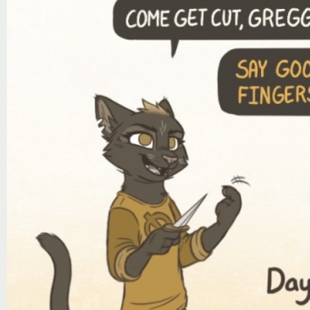
Notice
: Trying to access array offset on value of type null in
/var/www/ztfanru/da
Творчество