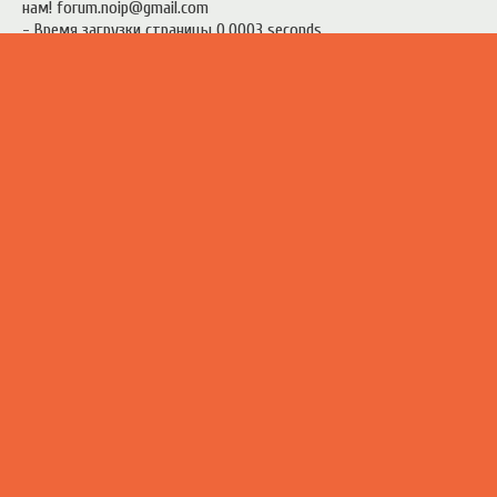
нам! forum.noip@gmail.com
- Время загрузки страницы 0.0003 seconds
есь материал предоставлен в ознакомительных целях.
Правила п
ресурсом
.