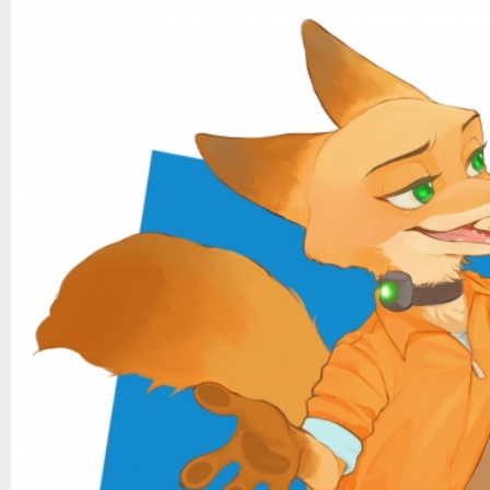
Notice
: Trying to access array offset on value of type null in
/var/www/ztfanru/da
Творчество