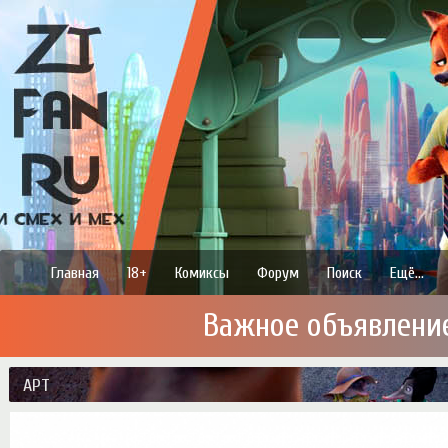
Главная
18+
Комиксы
Форум
Поиск
Ещё...
ажное объявление
Notice
: Undefined variable: ndate_exp in
/var/www/ztfanru/data/www/ztfan.ru/t
Notice
: Trying to access array offset on value of type null in
/var/www/ztfanru/da
АРТ
Notice
: Undefined variable: nmonth_name in
/var/www/ztfanru/data/www/ztfan.
Notice
: Undefined variable: ndate_exp in
/var/www/ztfanru/data/www/ztfan.ru/t