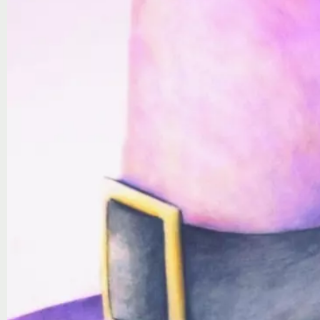
Notice
: Trying to access array offset on value of type null in
/var/www/ztfanru/da
Творчество