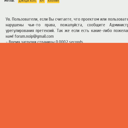
Метки:
ДЖУДИ ХОПС
АРТ
ХЭЛЛУИН
Ув. Пользователи, если Вы считаете, что проектом или пользова
нарушены чьи-то права, пожалуйста, сообщите Админист
урегулирования претензий. Так же если есть какие-либо пожел
нам! forum.noip@gmail.com
- Время загрузки страницы 0.0002 seconds
есь материал предоставлен в ознакомительных целях.
Правила п
ресурсом
.