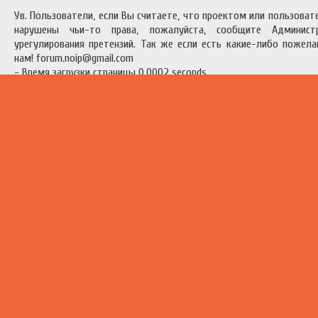
Ув. Пользователи, если Вы считаете, что проектом или пользова
нарушены чьи-то права, пожалуйста, сообщите Админист
урегулирования претензий. Так же если есть какие-либо пожел
нам! forum.noip@gmail.com
- Время загрузки страницы 0.0002 seconds
есь материал предоставлен в ознакомительных целях.
Правила п
ресурсом
.