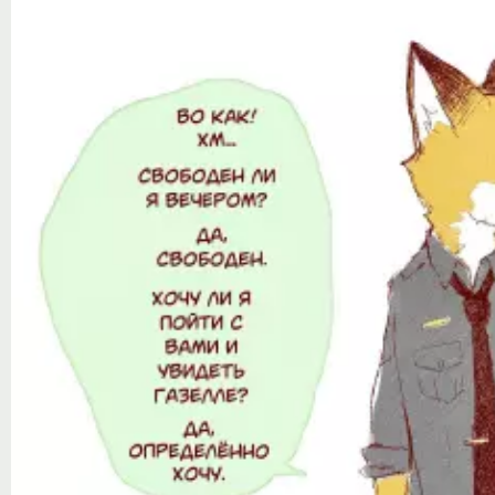
Notice
: Trying to access array offset on value of type null in
/var/www/ztfanru/da
Творчество