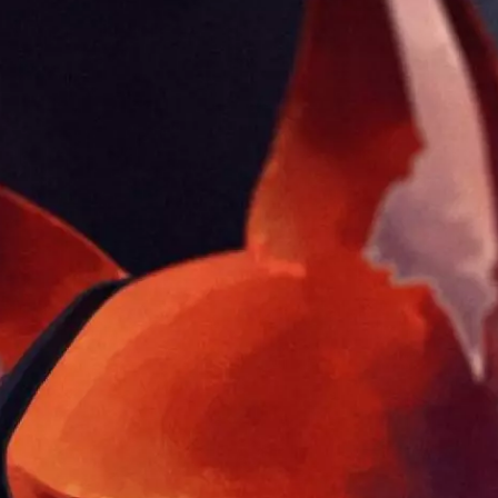
f type null in
/var/www/ztfanru/data/www/ztfan.ru/templates/zootopiav2/html/mod_men