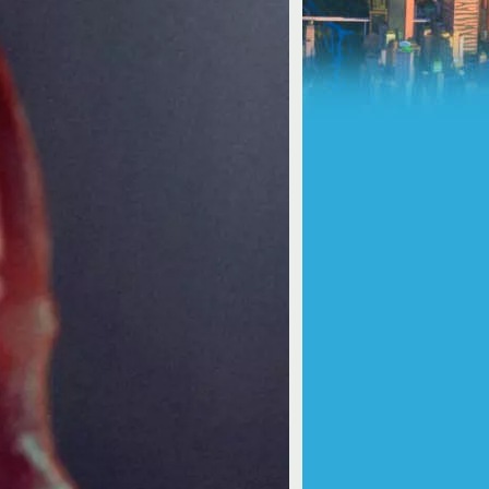
u/default_component.php
on line
81