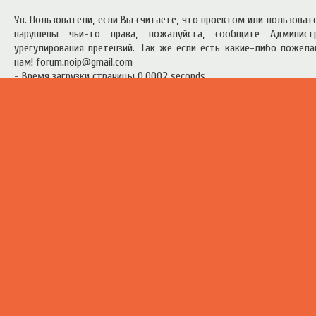
Ув. Пользователи, если Вы считаете, что проектом или пользова
нарушены чьи-то права, пожалуйста, сообщите Админист
урегулирования претензий. Так же если есть какие-либо пожел
нам! forum.noip@gmail.com
- Время загрузки страницы 0.0002 seconds
есь материал предоставлен в ознакомительных целях.
Правила п
ресурсом
.