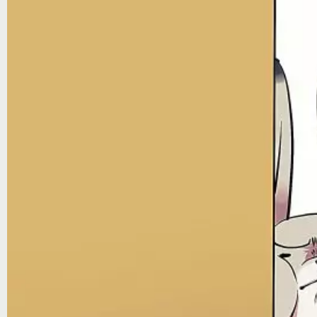
Notice
: Trying to access array offset on value of type null in
/var/www/ztfanru/da
Творчество