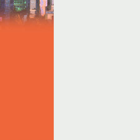
Notice
: Trying to access array offset on value o
Творчество