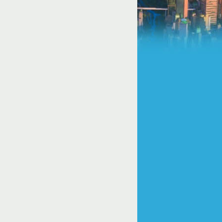
u/default_component.php
on line
81